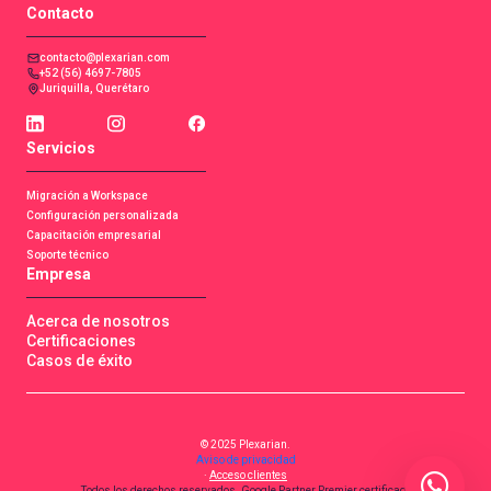
Contacto
contacto@plexarian.com
+52 (56) 4697-7805
Juriquilla, Querétaro
Servicios
Migración a Workspace
Configuración personalizada
Capacitación empresarial
Soporte técnico
Empresa
Acerca de nosotros
Certificaciones
Casos de éxito
© 2025 Plexarian.
Aviso de privacidad
·
Acceso clientes
. Todos los derechos reservados. Google Partner Premier certificado.