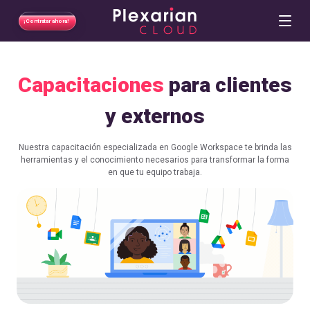
¡Contratar ahora!
-
-
Men
-
Capacitaciones Google Workspa
Capacitaciones
para clientes
Formación práctica para que tu equipo domine Google Workspace, con un Google 
Gmail, Drive, Meet y Calendar
y externos
Talleres para equipos
Formación en español
Nuestra capacitación especializada en Google Workspace te brinda las
herramientas y el conocimiento necesarios para transformar la forma
en que tu equipo trabaja.